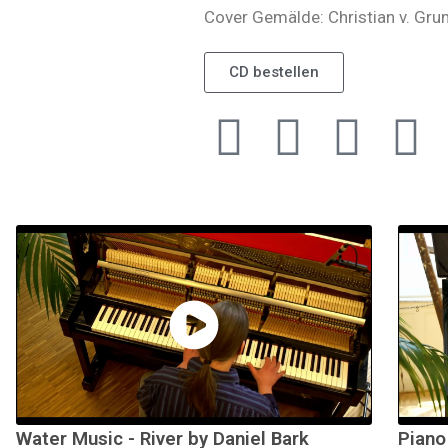
Cover Gemälde: Christian v. Gr
CD bestellen
Water Music - River by Daniel Bark
Piano