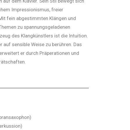
 auf dem Klavier. Sein Stil bewegt sich
chem Impressionismus, freier
Mit fein abgestimmten Klängen und
e Themen zu spannungsgeladenen
ug des Klangkünstlers ist die Intuition.
r auf sensible Weise zu berühren. Das
erweitert er durch Präperationen und
rätschaften.
opransaxophon)
erkussion)