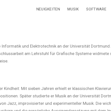
NEUIGKEITEN
MUSIK
SOFTWARE
 Informatik und Elektrotechnik an der Universität Dortmund. 
bschlussarbeit am Lehrstuhl für Grafische Systeme widmete s
eise.
 Kindheit: Mit sieben Jahren erhielt er klassischen Klavierun
sitionen. Später studierte er Musik an der Universität Do
on Jazz, improvisierter und experimenteller Musik. Die wic
sikern und die persönliche Auseinandersetzung mit dem In